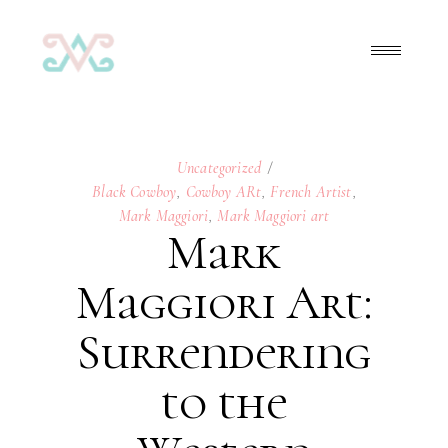
Uncategorized
Black Cowboy
,
Cowboy ARt
,
French Artist
,
Mark Maggiori
,
Mark Maggiori art
Mark
Maggiori Art:
Surrendering
to the